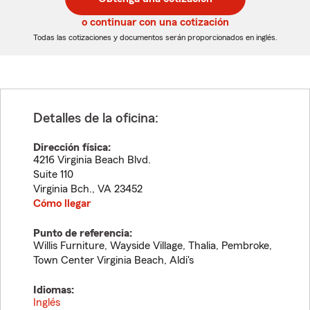
de
de
5
5
o continuar con una cotización
dígitos
dígitos
Todas las cotizaciones y documentos serán proporcionados en inglés.
Detalles de la oficina:
Dirección física:
4216 Virginia Beach Blvd.
Suite 110
Virginia Bch.
,
VA
23452
Cómo llegar
Punto de referencia:
Willis Furniture, Wayside Village, Thalia, Pembroke,
Town Center Virginia Beach, Aldi's
Idiomas:
Inglés