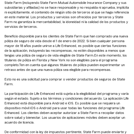
State Farm (incluyendo State Farm Mutual Automobile Insurance Company y sus
subsidiarias y afiliadas) no se hace responsable y no respalda ni aprueba, implícita
ni explícitamente, el contenido de ningún sitio de terceros al que se haga referencia
en este material. Los productos y servicios son ofrecidos por terceros y State
Farm no garantiza la mercantabilidad, la idoneidad ni la calidad de los productos y
servicios de terceros.
Beneficio disponible para los clientes de State Farm que han comprado una nueva
póliza de seguro de vida desde el 1 de enero de 2022. Si bien cualquier persona
mayor de 18 años puede unirse a Life Enhanced, es posible que ciertas funciones
de la aplicación, incluyendo las recompensas, no estén disponibles a menos que
tengas una póliza de seguro de vida elegible de State Farm.En este momento, los
titulares de póliza en Florida y New York no son elegibles para el programa
completo.Ten en cuenta que algunos titulares de póliza pueden experimentar un
retraso antes de que una nueva póliza sea elegible para recompensas.
Esto no es una solicitud para comprar o vender productos de seguros de State
Farm.
La participación de Life Enhanced está sujeta a la elegibilidad del programa y varía
según el estado. Sujeto a los términos y condiciones del acuerdo. La aplicación Life
Enhanced está disponible para Android e iOS. Es posible que se requiera un
dispositivo móvil iOS o Android para usar todas las funciones del programa Life
Enhanced. Los clientes deben aceptar autorizar a State Farm a recopilar datos
sobre salud y bienestar. Los usuarios de aplicaciones móviles deben aceptar un
acuerdo de licencia.
De conformidad con la ley de impuestos pertinente, State Farm puede enviarte y