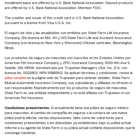
Installment loans are offered by U.S. Bank National Association. Deposit products
are offered by U.S. Bank National Association. Member FDIC.
The creditor and issuer of this credit card is U.S. Bank National Association,
pursuant to a license from Visa U.S.A. Inc.
El seguro de vida y las anualidades son emitidos por State Farm Life Insurance
Company. (Sin licencia en MA, NY y WI) State Farm Life and Accident Assurance
Company (con licencia en New York y Wisconsin) Oficinas centrales, Bloomington,
Illinois.
Los productos de seguro de mascotas son suscritos en los Estados Unidos por
American Pet Insurance Company y ZPIC Insurance Company, 6100-4th Ave S,
Seattle, WA 98108. Administrado por Trupanion Managers USA, Inc. (CA: con
licencia No. 0G22803, NPN 9588590). Se aplican términos y condiciones, revise la
póliza completa
en la página web de Trupanion para obtener detalles. State Farm
Mutual Automobile Insurance Company, sus subsidiarias y afiliadas no ofrecen ni
son responsables financieramente por los productos de seguro de mascotas.
State Farm es una entidad independiente y no está afiliada con Trupanion ni con
American Pet Insurance.
Condiciones preexistentes:
Si actualmente tiene una póliza de seguro médico
para mascotas, el cambio de compañía de seguros o la compra de una nueva
póliza podría afectar ciertas disposiciones, tales como las coberturas para
condiciones preexistentes o los deducibles ya establecidos bajo su póliza actual.
Informe a su agente de State Farm si su póliza actual contiene disposiciones que le
convenga mantener.