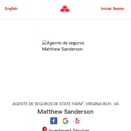
Pasar
al
English
Iniciar Sesión
contenido
principal
Comienzo
del
contenido
principal
®
AGENTE DE SEGUROS DE STATE FARM
,
VIRGINIA BCH.
, VA
Matthew Sanderson
Investment Services