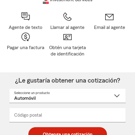
Agente de texto
Llamar al agente
Email al agente
Pagar una factura
Obtén una tarjeta
de identificación
¿Le gustaría obtener una cotización?
Seleccione un producto
Seleccione
un
nombre
de
producto
del
Código postal
Ingresa
Ingresa
_____
menú
un
un
desplegable
código
código
postal
postal
Obtenga una cotización